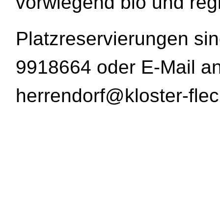
vorwiegend bio und regi
Platzreservierungen sin
9918664 oder E-Mail an
herrendorf@kloster-flec
Klostercafé in Flechtd