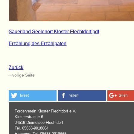
Sauerland Seelenort Kloster Flechtdorf.pdf
Erzählung des Erzählpaten
Zurück
« vorige Seite
tweet
teilen
teilen
Förderverein Kloster Flechtdorf e.V.
Klosterstrasse 6
34519 Diemelsee-Flechtdorf
Tel. 05633-9918664
Herberge: Tel. 05633-9918665