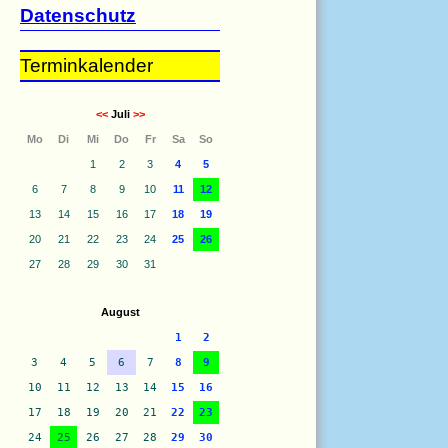
Datenschutz
Terminkalender
<<
Juli
>>
Mo
Di
Mi
Do
Fr
Sa
So
1
2
3
4
5
6
7
8
9
10
11
12
13
14
15
16
17
18
19
20
21
22
23
24
25
26
27
28
29
30
31
August
1
2
3
4
5
6
7
8
9
10
11
12
13
14
15
16
17
18
19
20
21
22
23
24
25
26
27
28
29
30