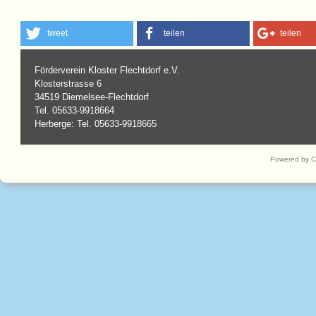
tweet
teilen
teilen
Förderverein Kloster Flechtdorf e.V.
Klosterstrasse 6
34519 Diemelsee-Flechtdorf
Tel. 05633-9918664
Herberge: Tel. 05633-9918665
Powered by 