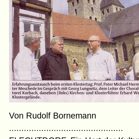
Von Rudolf Bornemann
..............................................