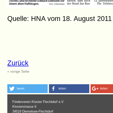
Quelle: HNA vom 18. August 2011
Zurück
« vorige Seite
tweet
teilen
teilen
Förderverein Kloster Flechtdorf e.V.
Klosterstrasse 6
34519 Diemelsee-Flechtdorf