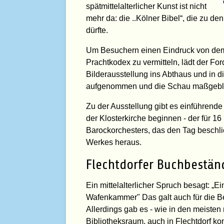
spätmittelalterlicher Kunst ist nicht
mehr da: die ..Kölner Bibel“, die zu de
dürfte.
Um Besuchern einen Eindruck von dem 
Prachtkodex zu vermitteln, lädt der F
Bilderausstellung ins Abthaus und in d
aufgenommen und die Schau maßgebli
Zu der Ausstellung gibt es einführende
der Klosterkirche beginnen - der für 1
Barockorchesters, das den Tag beschlie
Werkes heraus.
Flechtdorfer Buchbestän
Ein mittelalterlicher Spruch besagt: „
Wafenkammer" Das galt auch für die Bene
Allerdings gab es - wie in den meisten 
Bibliotheksraum, auch in Flechtdorf k