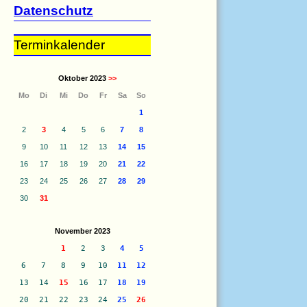
Datenschutz
Terminkalender
Oktober 2023
>>
Mo
Di
Mi
Do
Fr
Sa
So
1
2
3
4
5
6
7
8
9
10
11
12
13
14
15
16
17
18
19
20
21
22
23
24
25
26
27
28
29
30
31
November 2023
1
2
3
4
5
6
7
8
9
10
11
12
13
14
15
16
17
18
19
20
21
22
23
24
25
26