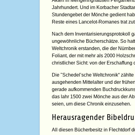
Akten in Mengeringhausen Pergamentse
Jahrhundert. Und im Korbacher Stadtarc
Stundengebet der Mönche gedient haben.
Reste eines Lancelot-Romanes trat zu
Nach dem Inventarisierungsprotokoll g
ungewöhnliche Bücherschätze. So hatt
Weltchronik erstanden, die der Nürnbe
Foliant, der mit mehr als 2000 Holzschni
christlicher Sicht: von der Erschaffung
Die "Schedel’sche Weltchronik“ zählt
ausgehenden Mittelalter und der frühe
gerade aufkommenden Buchdruckkunst. 
das lahr 1500 zwei Mönche aus der Abt
seien, um diese Chronik einzusehen.
Herausragender Bibeldru
All diesen Bücherbesitz in Flechtdorf d