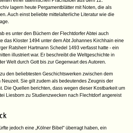
iten einer lateinischen Prachtbibel aus dem 12.
hiv lagern heute Pergamentblätter mit Noten, die als
 Auch einst beliebte mittelalterliche Literatur wie die
tage.
ab es unter den Büchern der Flechtdorfer Abtei auch
e das Kloster 1494 unter dem Abt Johannes Kirchhain eine
rger Ratsherr Hartmann Schedel 1493 verfasst hatte - ein
tten illustriert war. Er beschreibt die Weltgeschichte in
 der Welt durch Gott bis zur Gegenwart des Autoren.
e zu den beliebtesten Geschichtswerken zwischen dem
n Neuzeit. Sie gilt zudem als bedeutendes Zeugnis der
Die Quellen berichten, dass wegen dieser Kostbarkeit um
ei Liesborn zu Studienzwecken nach Flechtdorf angereist
ck
ürfte jedoch eine „Kölner Bibel“ überragt haben, ein