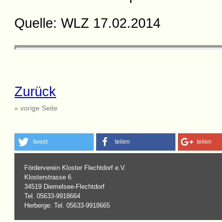
Quelle: WLZ 17.02.2014
Zurück
« vorige Seite
tweet
teilen
teilen
Förderverein Kloster Flechtdorf e.V.
Klosterstrasse 6
34519 Diemelsee-Flechtdorf
Tel. 05633-9918664
Herberge: Tel. 05633-9918665