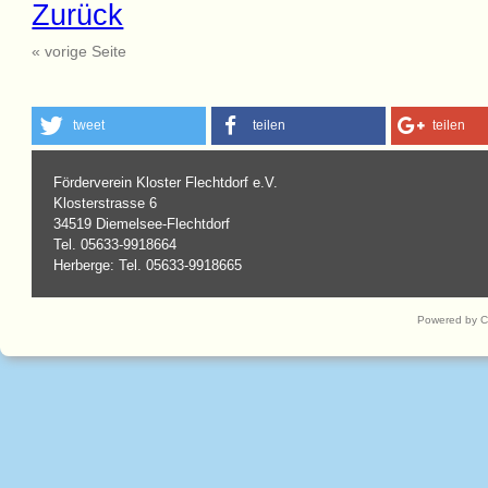
Zurück
« vorige Seite
tweet
teilen
teilen
Förderverein Kloster Flechtdorf e.V.
Klosterstrasse 6
34519 Diemelsee-Flechtdorf
Tel. 05633-9918664
Herberge: Tel. 05633-9918665
Powered by 