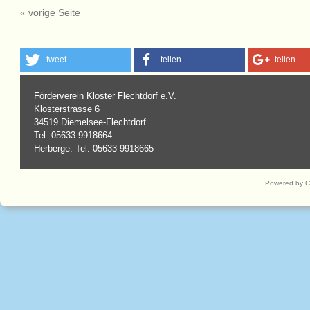
« vorige Seite
tweet
teilen
teilen
Förderverein Kloster Flechtdorf e.V.
Klosterstrasse 6
34519 Diemelsee-Flechtdorf
Tel. 05633-9918664
Herberge: Tel. 05633-9918665
Powered by 