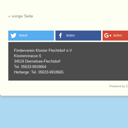
« vorige Seite
tweet
teilen
teilen
Förderverein Kloster Flechtdorf e.V.
Klosterstrasse 6
34519 Diemelsee-Flechtdorf
Tel. 05633-9918664
Herberge: Tel. 05633-9918665
Powered by 