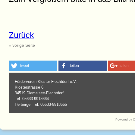
Zurück
« vorige Seite
tweet
teilen
teilen
Förderverein Kloster Flechtdorf e.V.
Klosterstrasse 6
34519 Diemelsee-Flechtdorf
Tel. 05633-9918664
Herberge: Tel. 05633-9918665
Powered by 