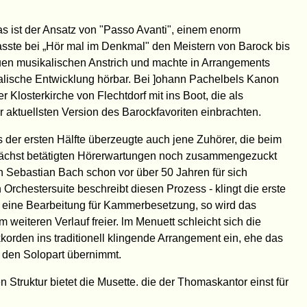
das ist der Ansatz von "Passo Avanti", einem enorm
sste bei „Hör mal im Denkmal" den Meistern von Barock bis
uen musikalischen Anstrich und machte in Arrangements
alische Entwicklung hörbar. Bei ]ohann Pachelbels Kanon
 Klosterkirche von Flechtdorf mit ins Boot, die als
r aktuellsten Version des Barockfavoriten einbrachten.
der ersten Hälfte überzeugte auch jene Zuhörer, die beim
nächst betätigten Hörerwartungen noch zusammengezuckt
 Sebastian Bach schon vor über 50 Jahren für sich
Orchestersuite beschreibt diesen Prozess - klingt die erste
eine Bearbeitung für Kammerbesetzung, so wird das
weiteren Verlauf freier. lm Menuett schleicht sich die
kkorden ins traditionell klingende Arrangement ein, ehe das
nt den Solopart übernimmt.
Struktur bietet die Musette. die der Thomaskantor einst für