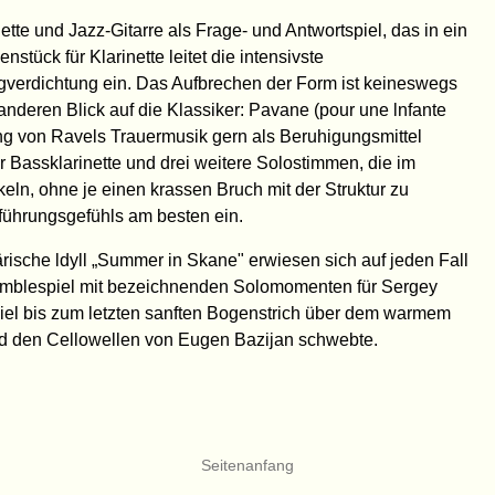
ette und Jazz-Gitarre als Frage- und Antwortspiel, das in ein
stück für Klarinette leitet die intensivste
erdichtung ein. Das Aufbrechen der Form ist keineswegs
 anderen Blick auf die Klassiker: Pavane (pour une lnfante
ng von Ravels Trauermusik gern als Beruhigungsmittel
 Bassklarinette und drei weitere Solostimmen, die im
keln, ohne je einen krassen Bruch mit der Struktur zu
führungsgefühls am besten ein.
sche ldyll „Summer in Skane" erwiesen sich auf jeden Fall
emblespiel mit bezeichnenden Solomomenten für Sergey
iel bis zum letzten sanften Bogenstrich über dem warmem
d den Cellowellen von Eugen Bazijan schwebte.
Seitenanfang