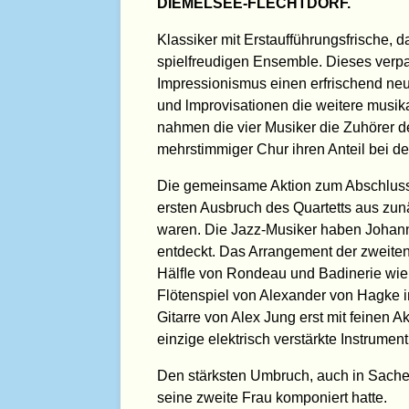
DIEMELSEE-FLECHTDORF.
Klassiker mit Erstaufführungsfrische, 
spielfreudigen Ensemble. Dieses verpa
Impressionismus einen erfrischend ne
und lmprovisationen die weitere musik
nahmen die vier Musiker die Zuhörer der
mehrstimmiger Chur ihren Anteil bei de
Die gemeinsame Aktion zum Abschluss 
ersten Ausbruch des Quartetts aus zu
waren. Die Jazz-Musiker haben Johann
entdeckt. Das Arrangement der zweiten 
Hälﬂe von Rondeau und Badinerie wie 
Flötenspiel von Alexander von Hagke im 
Gitarre von Alex Jung erst mit feinen A
einzige elektrisch verstärkte Instrume
Den stärksten Umbruch, auch in Sachen 
seine zweite Frau komponiert hatte.