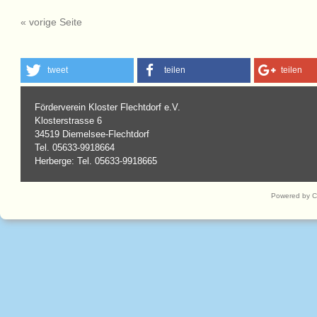
« vorige Seite
tweet
teilen
teilen
Förderverein Kloster Flechtdorf e.V.
Klosterstrasse 6
34519 Diemelsee-Flechtdorf
Tel. 05633-9918664
Herberge: Tel. 05633-9918665
Powered by 