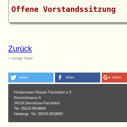
Offene Vorstandssitzung
Zurück
« vorige Seite
tweet
teilen
teilen
Förderverein Kloster Flechtdorf e.V.
Klosterstrasse 6
34519 Diemelsee-Flechtdorf
Tel. 05633-9918664
Herberge: Tel. 05633-9918665