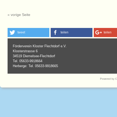
« vorige Seite
tweet
teilen
teilen
Förderverein Kloster Flechtdorf e.V.
Klosterstrasse 6
34519 Diemelsee-Flechtdorf
Tel. 05633-9918664
Herberge: Tel. 05633-9918665
Powered by 