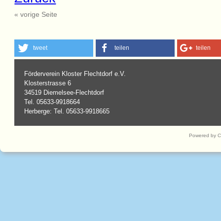
« vorige Seite
tweet
teilen
teilen
Förderverein Kloster Flechtdorf e.V.
Klosterstrasse 6
34519 Diemelsee-Flechtdorf
Tel. 05633-9918664
Herberge: Tel. 05633-9918665
Powered by 