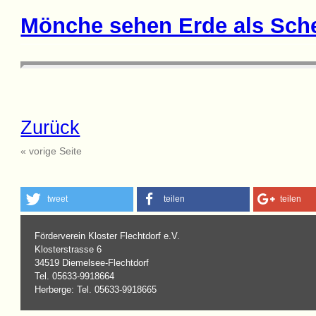
Mönche sehen Erde als Sch
Zurück
« vorige Seite
tweet
teilen
teilen
Förderverein Kloster Flechtdorf e.V.
Klosterstrasse 6
34519 Diemelsee-Flechtdorf
Tel. 05633-9918664
Herberge: Tel. 05633-9918665